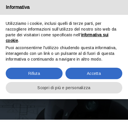
Salta
Informativa
al
Toggl
contenuto
Utilizziamo i cookie, inclusi quelli di terze parti, per
Navig
raccogliere informazioni sull’utilizzo del nostro sito web da
Chi Siamo
parte dei visitatori come specificato nell'
informativa sui
cookie
.
Puoi acconsentirne l'utilizzo chiudendo questa informativa,
Prodotti
interagendo con un link o un pulsante al di fuori di questa
informativa o continuando a navigare in altro modo.
Privacy Policy
Noleggio strumentale
Rifiuta
Accetta
Scopri di più e personalizza
Lavori
Partners
Blog