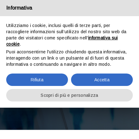
Salta
Informativa
al
Toggl
contenuto
Utilizziamo i cookie, inclusi quelli di terze parti, per
Navig
raccogliere informazioni sull’utilizzo del nostro sito web da
Chi Siamo
parte dei visitatori come specificato nell'
informativa sui
cookie
.
Puoi acconsentirne l'utilizzo chiudendo questa informativa,
Prodotti
interagendo con un link o un pulsante al di fuori di questa
informativa o continuando a navigare in altro modo.
Deposito
Noleggio strumentale
Rifiuta
Accetta
Scopri di più e personalizza
Lavori
Partners
Blog