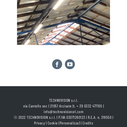
TECHNOVISION s.r.l.
via Cantello snc | 21051 Arcisate |t. + 39 0332 477105 |
info@technovisionsrl.com
© 2022 TECHNOVISION s.r.l. | P.IVA 03071260123 | R.E.A. n. 319550 |
Privacy
|
Cookie
(Personalizza)
|
Credits